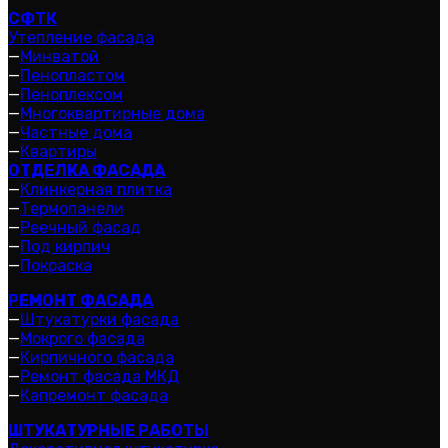
СФТК
Утепление фасада
—
Минватой
—
Пенопластом
—
Пеноплексом
—
Многоквартирные дома
—
Частные дома
—
Квартиры
ОТДЕЛКА ФАСАДА
—
Клинкерная плитка
—
Термопанели
—
Реечный фасад
—
Под кирпич
—
Покраска
РЕМОНТ ФАСАДА
—
Штукатурки фасада
—
Мокрого фасада
—
Кирпичного фасада
—
Ремонт фасада МКД
—
Капремонт фасада
ШТУКАТУРНЫЕ РАБОТЫ