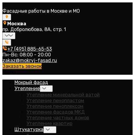
Фасадные работы в Москве и МО
Москва
пр. Добролюбова, 8А, стр. 1
+7 (495) 885-65-53
Пн-Вс: 08:00 - 20:00
zakaz@mokryj-fasad.ru
Заказать звонок
Меню
Мокрый фасад
Утепление
Утепление минеральной ватой
Утепление пенопластом
Утепление пеноплексом
Утепление фасадов МКД
Утепление частных домов
Утепление квартир
Штукатурка