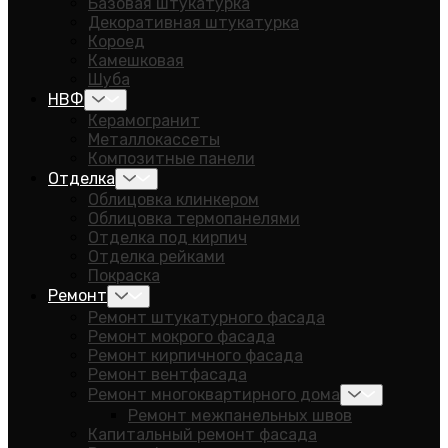
Базовая штукатурка
Декоративная штукатурка
Короед
Камешковая
Шуба
НВФ
Керамогранит
Металлокассеты
Композитные панели
Отделка
Облицовка клинкером
Облицовка термопанелями
Отделка под кирпич
Отделка рейками
Покраска
Ремонт
Ремонт штукатурного фасада
Ремонт мокрого фасада
Ремонт кирпичного фасада
Ремонт вентфасада
Ремонт многоквартирного дома
Ремонт межпанельных швов
Капитальный ремонт фасада