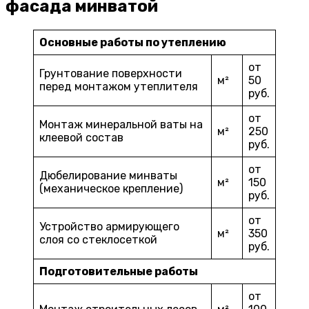
фасада минватой
Основные работы по утеплению
от
Грунтование поверхности
м²
50
перед монтажом утеплителя
руб.
от
Монтаж минеральной ваты на
м²
250
клеевой состав
руб.
от
Дюбелирование минваты
м²
150
(механическое крепление)
руб.
от
Устройство армирующего
м²
350
слоя со стеклосеткой
руб.
Подготовительные работы
от