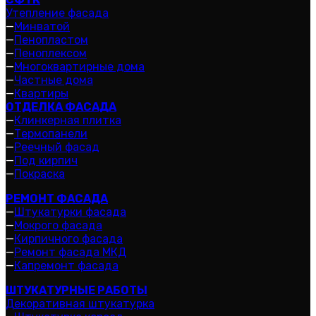
Утепление фасада
—
Минватой
—
Пенопластом
—
Пеноплексом
—
Многоквартирные дома
—
Частные дома
—
Квартиры
ОТДЕЛКА ФАСАДА
—
Клинкерная плитка
—
Термопанели
—
Реечный фасад
—
Под кирпич
—
Покраска
РЕМОНТ ФАСАДА
—
Штукатурки фасада
—
Мокрого фасада
—
Кирпичного фасада
—
Ремонт фасада МКД
—
Капремонт фасада
ШТУКАТУРНЫЕ РАБОТЫ
Декоративная штукатурка