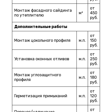
от
Монтаж фасадного сайдинга
м²
450
по утеплителю
руб.
Дополнительные работы
от
Монтаж цокольного профиля
м.п.
150
руб.
от
Установка оконных отливов
м.п.
250
руб.
от
Монтаж углозащитного
м.п.
180
профиля
руб.
от
Герметизация примыканий
м.п.
120
руб.
от
Перенос/удлинение