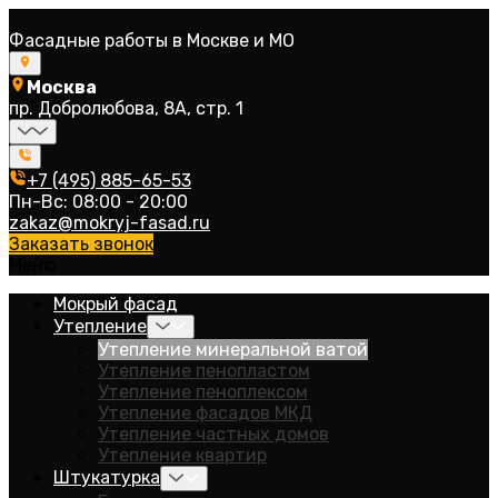
Фасадные работы в Москве и МО
Москва
пр. Добролюбова, 8А, стр. 1
+7 (495) 885-65-53
Пн-Вс: 08:00 - 20:00
zakaz@mokryj-fasad.ru
Заказать звонок
Меню
Мокрый фасад
Утепление
Утепление минеральной ватой
Утепление пенопластом
Утепление пеноплексом
Утепление фасадов МКД
Утепление частных домов
Утепление квартир
Штукатурка