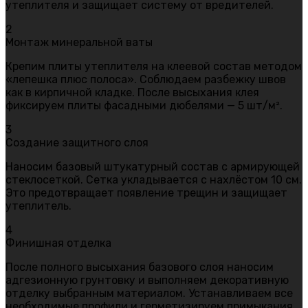
утеплителя и защищает систему от вредителей.
2
Монтаж минеральной ваты
Крепим плиты утеплителя на клеевой состав методом
«лепешка плюс полоса». Соблюдаем разбежку швов
как в кирпичной кладке. После высыхания клея
фиксируем плиты фасадными дюбелями — 5 шт/м².
3
Создание защитного слоя
Наносим базовый штукатурный состав с армирующей
стеклосеткой. Сетка укладывается с нахлёстом 10 см.
Это предотвращает появление трещин и защищает
утеплитель.
4
Финишная отделка
После полного высыхания базового слоя наносим
адгезионную грунтовку и выполняем декоративную
отделку выбранным материалом. Устанавливаем все
необходимые профили и герметизируем примыкания.