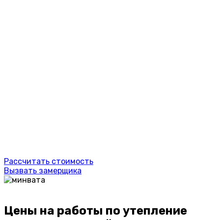
Выполняем комплексное утепление фасадов
минеральной ватой любой сложности — от частных
домов до многоэтажных зданий. Используем
сертифицированные теплоизоляционные системы
премиум-класса с гарантированным сроком службы
от 25 лет. Беремся за срочные объекты, работаем без
предоплаты, помогаем сэкономить до 30% на
материалах за счет прямых поставок от
производителей.
🟡 Базовое утепление от 500 ₽/м²
🟡 Честные цены без скрытых доплат
🟡 15 лет профессионального опыта
🟡 Собственный парк техники и оборудования
🟡 Бесплатно: выезд, замер и смета
Рассчитать стоимость
Вызвать замерщика
Цены на работы по утепление