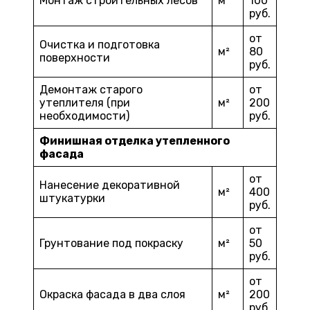
Монтаж строительных лесов
м²
100
руб.
от
Очистка и подготовка
м²
80
поверхности
руб.
Демонтаж старого
от
утеплителя (при
м²
200
необходимости)
руб.
Финишная отделка утепленного
фасада
от
Нанесение декоративной
м²
400
штукатурки
руб.
от
Грунтование под покраску
м²
50
руб.
от
Окраска фасада в два слоя
м²
200
руб.