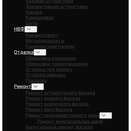
Базовая штукатурка
Декоративная штукатурка
Короед
Камешковая
Шуба
НВФ
Керамогранит
Металлокассеты
Композитные панели
Отделка
Облицовка клинкером
Облицовка термопанелями
Отделка под кирпич
Отделка рейками
Покраска
Ремонт
Ремонт штукатурного фасада
Ремонт мокрого фасада
Ремонт кирпичного фасада
Ремонт вентфасада
Ремонт многоквартирного дома
Ремонт межпанельных швов
Капитальный ремонт фасада